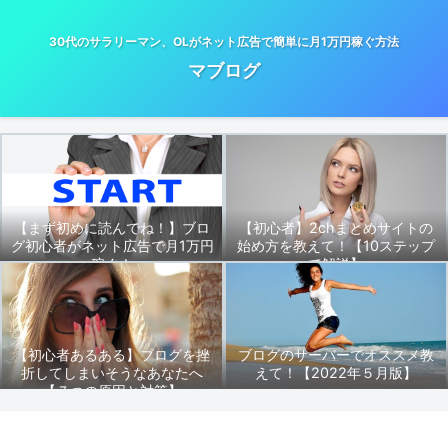
30代のサラリーマン、OLがネット広告で簡単に月1万円稼ぐ方法
マブログ
【まず初めに読んでね！】ブロ
【初心者】2chまとめサイトの
グ初心者がネット広告で月1万円
始め方を教えて！【10ステップ
稼ぐ！
で解説】
【初心者あるある】ブログを挫
ブログのサーバーでオススメ教
折してしまいそうなあなたへ
えて！【2022年５月版】
【７つの原因と対策】