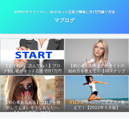
30代のサラリーマン、OLがネット広告で簡単に月1万円稼ぐ方法
マブログ
【まず初めに読んでね！】ブロ
【初心者】2chまとめサイトの
グ初心者がネット広告で月1万円
始め方を教えて！【10ステップ
稼ぐ！
で解説】
【初心者あるある】ブログを挫
ブログのサーバーでオススメ教
折してしまいそうなあなたへ
えて！【2022年５月版】
【７つの原因と対策】