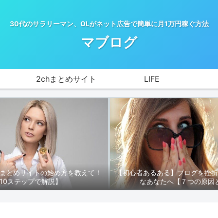
30代のサラリーマン、OLがネット広告で簡単に月1万円稼ぐ方法
マブログ
2chまとめサイト
LIFE
hまとめサイトの始め方を教えて！
【初心者あるある】ブログを挫
10ステップで解説】
なあなたへ【７つの原因