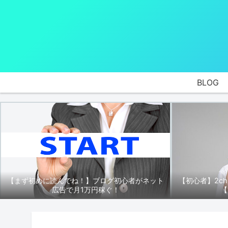
BLOG
【まず初めに読んでね！】ブログ初心者がネット
【初心者】2c
広告で月1万円稼ぐ！
【