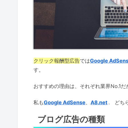
クリック報酬型広告
では
Google AdSen
す。
おすすめの理由は、それぞれ業界No.1
私も
Google AdSense
、
A8.net
どちら
ブログ広告の種類