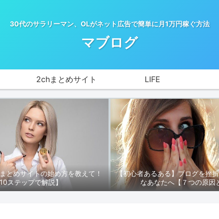
30代のサラリーマン、OLがネット広告で簡単に月1万円稼ぐ方法
マブログ
2chまとめサイト
LIFE
hまとめサイトの始め方を教えて！
【初心者あるある】ブログを挫
10ステップで解説】
なあなたへ【７つの原因