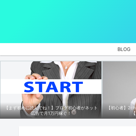
BLOG
【まず初めに読んでね！】ブログ初心者がネット
【初心者】2c
広告で月1万円稼ぐ！
【