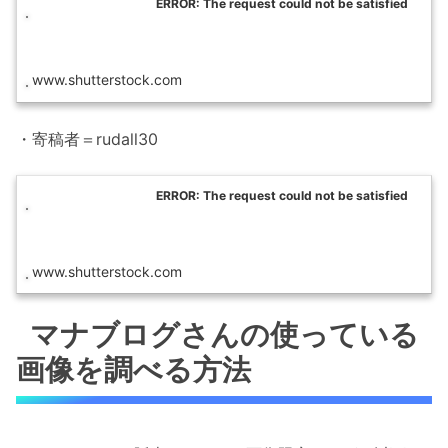
ERROR: The request could not be satisfied
www.shutterstock.com
・寄稿者＝rudall30
ERROR: The request could not be satisfied
www.shutterstock.com
マナブログさんの使っている
画像を調べる方法