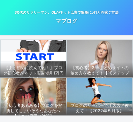
30代のサラリーマン、OLがネット広告で簡単に月1万円稼ぐ方法
マブログ
【まず初めに読んでね！】ブロ
【初心者】2chまとめサイトの
グ初心者がネット広告で月1万円
始め方を教えて！【10ステップ
稼ぐ！
で解説】
【初心者あるある】ブログを挫
ブログのサーバーでオススメ教
折してしまいそうなあなたへ
えて！【2022年５月版】
【７つの原因と対策】