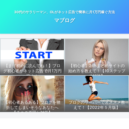
30代のサラリーマン、OLがネット広告で簡単に月1万円稼ぐ方法
マブログ
【まず初めに読んでね！】ブロ
【初心者】2chまとめサイトの
グ初心者がネット広告で月1万円
始め方を教えて！【10ステップ
稼ぐ！
で解説】
【初心者あるある】ブログを挫
ブログのサーバーでオススメ教
折してしまいそうなあなたへ
えて！【2022年５月版】
【７つの原因と対策】