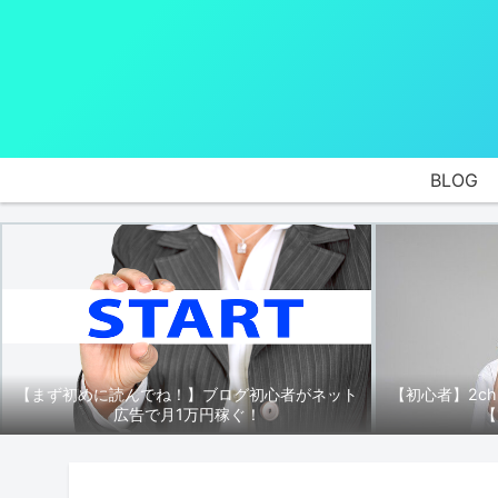
BLOG
【まず初めに読んでね！】ブログ初心者がネット
【初心者】2c
広告で月1万円稼ぐ！
【