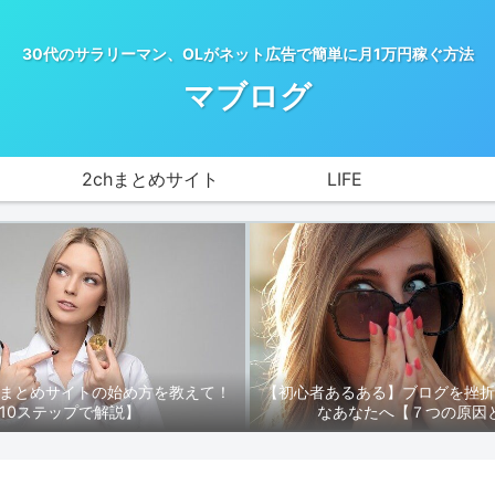
30代のサラリーマン、OLがネット広告で簡単に月1万円稼ぐ方法
マブログ
2chまとめサイト
LIFE
hまとめサイトの始め方を教えて！
【初心者あるある】ブログを挫
10ステップで解説】
なあなたへ【７つの原因