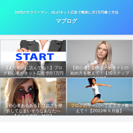
30代のサラリーマン、OLがネット広告で簡単に月1万円稼ぐ方法
マブログ
【まず初めに読んでね！】ブロ
【初心者】2chまとめサイトの
グ初心者がネット広告で月1万円
始め方を教えて！【10ステップ
稼ぐ！
で解説】
【初心者あるある】ブログを挫
ブログのサーバーでオススメ教
折してしまいそうなあなたへ
えて！【2022年５月版】
【７つの原因と対策】