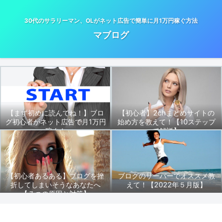
30代のサラリーマン、OLがネット広告で簡単に月1万円稼ぐ方法
マブログ
【まず初めに読んでね！】ブロ
【初心者】2chまとめサイトの
グ初心者がネット広告で月1万円
始め方を教えて！【10ステップ
稼ぐ！
で解説】
【初心者あるある】ブログを挫
ブログのサーバーでオススメ教
折してしまいそうなあなたへ
えて！【2022年５月版】
【７つの原因と対策】