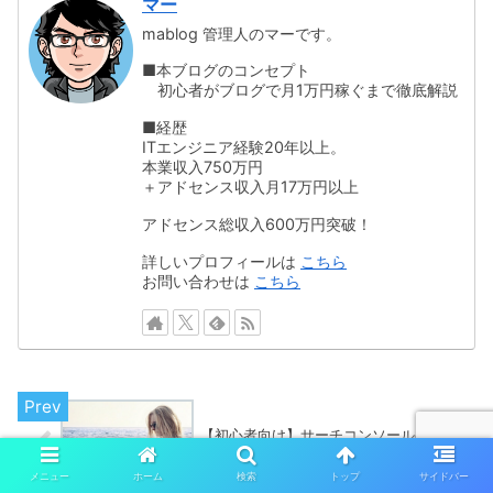
マー
mablog 管理人のマーです。
■本ブログのコンセプト
初心者がブログで月1万円稼ぐまで徹底解説
■経歴
ITエンジニア経験20年以上。
本業収入750万円
＋アドセンス収入月17万円以上
アドセンス総収入600万円突破！
詳しいプロフィールは
こちら
お問い合わせは
こちら
【初心者向け】サーチコンソールの使い
方【４つだけ覚える】
メニュー
ホーム
検索
トップ
サイドバー