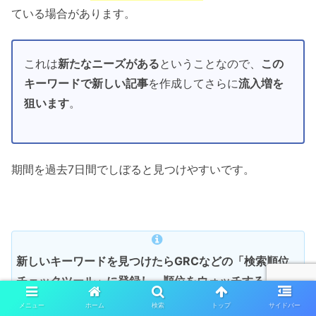
ている場合があります。
これは
新たなニーズがある
ということなので、
この
キーワードで新しい記事
を作成してさらに
流入増を
狙います
。
期間を過去7日間でしぼると見つけやすいです。
新しいキーワードを見つけたらGRCなどの「検索順位
チェックツール」に登録し、順位をウォッチするように
します。
メニュー
ホーム
検索
トップ
サイドバー