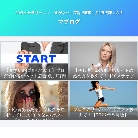
30代のサラリーマン、OLがネット広告で簡単に月1万円稼ぐ方法
マブログ
【まず初めに読んでね！】ブロ
【初心者】2chまとめサイトの
グ初心者がネット広告で月1万円
始め方を教えて！【10ステップ
稼ぐ！
で解説】
【初心者あるある】ブログを挫
ブログのサーバーでオススメ教
折してしまいそうなあなたへ
えて！【2022年５月版】
【７つの原因と対策】