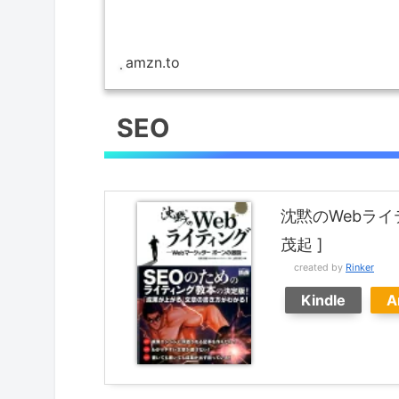
amzn.to
SEO
沈黙のWebライ
茂起 ]
created by
Rinker
Kindle
A