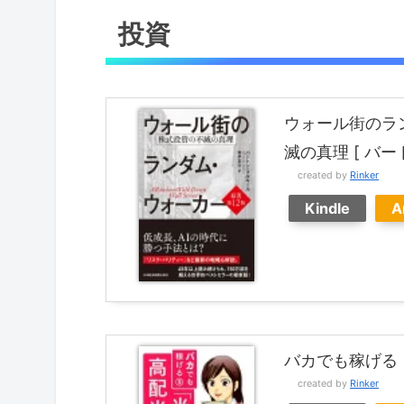
投資
ウォール街のラ
滅の真理 [ バ
created by
Rinker
Kindle
A
バカでも稼げる「
created by
Rinker