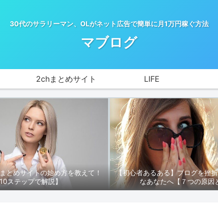
30代のサラリーマン、OLがネット広告で簡単に月1万円稼ぐ方法
マブログ
2chまとめサイト
LIFE
hまとめサイトの始め方を教えて！
【初心者あるある】ブログを挫
10ステップで解説】
なあなたへ【７つの原因