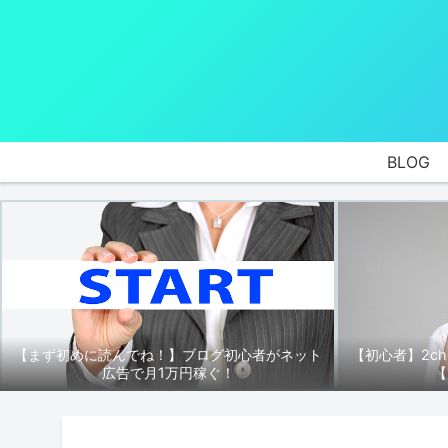
BLOG
【まず初めに読んでね！】ブログ初心者がネット
【初心者】2c
広告で月1万円稼ぐ！
【