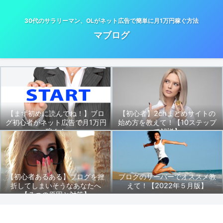
30代のサラリーマン、OLがネット広告で簡単に月1万円稼ぐ方法
マブログ
【まず初めに読んでね！】ブロ
【初心者】2chまとめサイトの
グ初心者がネット広告で月1万円
始め方を教えて！【10ステップ
稼ぐ！
で解説】
【初心者あるある】ブログを挫
ブログのサーバーでオススメ教
折してしまいそうなあなたへ
えて！【2022年５月版】
【７つの原因と対策】